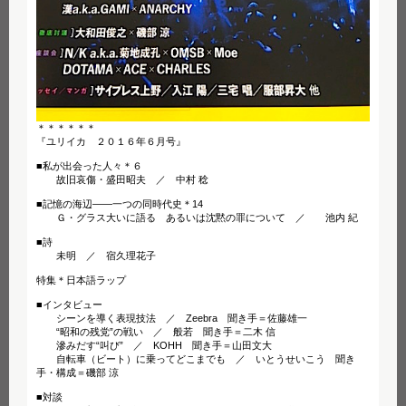
＊＊＊＊＊＊
『ユリイカ ２０１６年６月号』
■私が出会った人々＊６
故旧哀傷・盛田昭夫 ／ 中村 稔
■記憶の海辺——一つの同時代史＊14
Ｇ・グラス大いに語る あるいは沈黙の罪について ／ 池内 紀
■詩
未明 ／ 宿久理花子
特集＊日本語ラップ
■インタビュー
シーンを導く表現技法 ／ Zeebra 聞き手＝佐藤雄一
“昭和の残党”の戦い ／ 般若 聞き手＝二木 信
滲みだす“叫び” ／ KOHH 聞き手＝山田文大
自転車（ビート）に乗ってどこまでも ／ いとうせいこう 聞き
手・構成＝磯部 涼
■対談