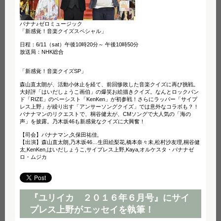
バナナ♪ゼロミュージック
「新感覚！音楽クイズスペシャル」
日程：6/11（sat）午後10時20分～ 午後10時50分
放送局：NHK総合
「新感覚！音楽クイズSP」
森山直太朗が、活動小休止を経て、前回惨敗した音楽クイズに再び挑戦。
大好評「はいだしょうこ画伯」の爆笑お絵描きクイズ。なんとロックバン
ド「RIZE」のベーシスト「KenKen」が初参戦！さらにラッパー「サイプ
レス上野」が繰り出す「アンサーソングクイズ」では意外なコラボも？！
バナナマンのリクエストで、桐谷健太が、CMソングで大人気の「海の
声」を披露。乃木坂46も新感覚なクイズに大興奮！
【司会】バナナマン,久保田祐佳,
【出演】森山直太朗,乃木坂46…生田絵梨花,橋本奈々未,松村沙友理,桐谷健
太,KenKen,はいだしょうこ,サイプレス上野,Kaya,オルケスタ・バナナゼ
ロ・ムジカ
『ユリイカ ２０１６年６月号』にサイ
プレス上野がエッセイを執筆！