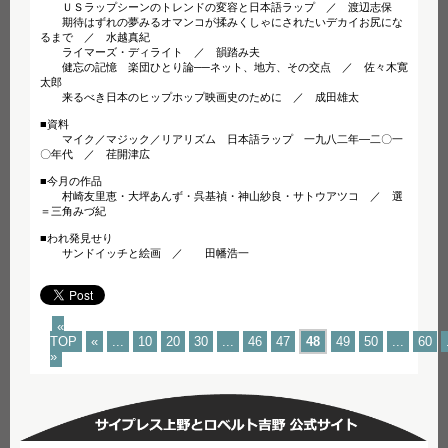
ＵＳラップシーンのトレンドの変容と日本語ラップ ／ 渡辺志保
期待はずれの夢みるオマンコが揉みくしゃにされたいデカイお尻にな
るまで ／ 水越真紀
ライマーズ・ディライト ／ 韻踏み夫
健忘の記憶 楽団ひとり論──ネット、地方、その交点 ／ 佐々木寛
太郎
来るべき日本のヒップホップ映画史のために ／ 成田雄太
■資料
マイク／マジック／リアリズム 日本語ラップ 一九八二年—二〇一
〇年代 ／ 荏開津広
■今月の作品
村崎友里恵・大坪あんず・呉基禎・神山紗良・サトウアツコ ／ 選
＝三角みづ紀
■われ発見せり
サンドイッチと絵画 ／ 田幡浩一
«
TOP
«
...
10
20
30
...
46
47
48
49
50
...
60
»