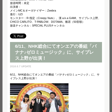
放送時間：未定
出演者：
メインMC＆オーガナイザー：Zeebra
進行：UZI
モンスター：R-指定（Creepy Nuts）、漢 a.k.a GAMI、サイプレス上野、
CHICO CARLITO、T-PABLOW、DOTAMA、般若（50音順）
放送チャンネル：SPECIAL PLUSチャンネル
6/11、NHK総合にてオンエアの番組「バ
ナナ♪ゼロミュージック」に、サイプレ
ス上野が出演！
2016.6.7 UPDATE
6/11、NHK総合にてオンエアの番組「バナナ♪ゼロミュージック」に、サ
イプレス上野が出演！