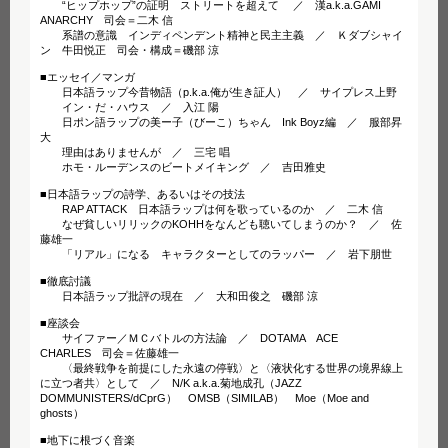
“ヒップホップ”の証明 ストリートを超えて ／ 漢a.k.a.GAMI
ANARCHY 司会＝二木 信
系譜の意識 インディペンデント精神と民主主義 ／ Ｋダブシャイ
ン 牛田悦正 司会・構成＝磯部 涼
■エッセイ／マンガ
日本語ラップ今昔物語（p.k.a.俺が生き証人） ／ サイプレス上野
イン・だ・ハウス ／ 入江 陽
日ポン語ラップの美ー子（びーこ）ちゃん Ink Boyz編 ／ 服部昇
大
理由はありませんが ／ 三宅 唱
ホモ・ルーデンスのビートメイキング ／ 吉田雅史
■日本語ラップの詩学、あるいはその技法
RAP ATTACK 日本語ラップは何を歌っているのか ／ 二木 信
なぜ貧しいリリックのKOHHをなんども聴いてしまうのか？ ／ 佐
藤雄一
「リアル」になる キャラクターとしてのラッパー ／ 岩下朋世
■徹底討議
日本語ラップ批評の現在 ／ 大和田俊之 磯部 涼
■座談会
サイファー／ＭＣバトルの方法論 ／ DOTAMA ACE
CHARLES 司会＝佐藤雄一
〈最終戦争を前提にした永遠の停戦〉と〈液状化する世界の境界線上
に立つ者共〉として ／ N/K a.k.a.菊地成孔（JAZZ
DOMMUNISTERS/dCprG） OMSB（SIMILAB） Moe（Moe and
ghosts）
■地下に根づく音楽