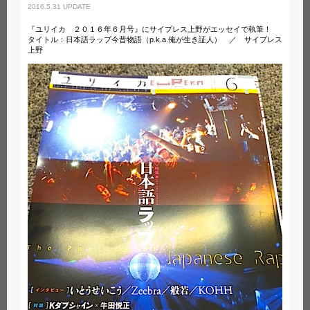
2016.5.31 UPDATE
『ユリイカ ２０１６年６月号』にサイプレス上野がエッセイで執筆！
タイトル：日本語ラップ今昔物語（p.k.a.俺が生き証人） ／ サイプレス
上野