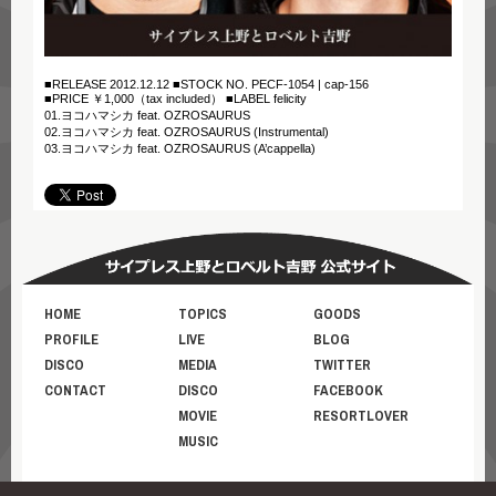
■RELEASE 2012.12.12 ■STOCK NO. PECF-1054 | cap-156
■PRICE ￥1,000（tax included） ■LABEL felicity
01.ヨコハマシカ feat. OZROSAURUS
02.ヨコハマシカ feat. OZROSAURUS (Instrumental)
03.ヨコハマシカ feat. OZROSAURUS (A’cappella)
HOME
TOPICS
GOODS
PROFILE
LIVE
BLOG
DISCO
MEDIA
TWITTER
CONTACT
DISCO
FACEBOOK
MOVIE
RESORTLOVER
MUSIC