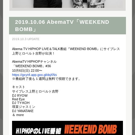
2019.10.06 AbemaTV「WEEKEND
BOMB」
2019.10.3 UPDATE
Abema TV HIPHOP LIVE＆TALK番組『WEEKEND BOMB』にサイプレス
上野とロベルト吉野が出演！
AbemaTV HIPHOPチャンネル
「WEEKEND BOMB」#36
10月6日(日) 22:00〜
https://gxyt4.app.goo.gl/dqXNs
※番組終了後も１週間は無料で視聴できます。
キャスト
サイプレス上野とロベルト吉野
DJ RYOW
Red Eye
DJ TY-KOH
瑛茉ジャスミン
DJ YANATAKE
＆ more