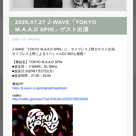
2020.07.27 J-WAVE「TOKYO
M.A.A.D SPIN」ゲスト出演
2020.7.27 UPDATE
J-WAVE「TOKYO M.A.A.D SPIN」に、サイプレス上野がゲスト出演。
サイプレス上野によるスペシャルDJ MIXも展開！
【番組名】TOKYO M.A.A.D SPIN
■放送局： J-WAVE）81.3MHz
■放送日:2020年7月27日(月）
■放送時間：27:00～29:00
番組HP
https://j-wave.co.jp/original/maadspin/
radiko
http://radiko.jp/share/?sid=FMJ&t=20200728030000