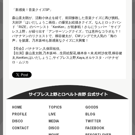
「新感覚！音楽クイズSP」
森山直太朗が、活動小休止を経て、前回惨敗した音楽クイズに再び挑戦。
大好評「はいだしょうこ画伯」の爆笑お絵描きクイズ。なんとロックバン
ド「RIZE」のベーシスト「KenKen」が初参戦！さらにラッパー「サイプ
レス上野」が繰り出す「アンサーソングクイズ」では意外なコラボも？！
バナナマンのリクエストで、桐谷健太が、CMソングで大人気の「海の
声」を披露。乃木坂46も新感覚なクイズに大興奮！
【司会】バナナマン,久保田祐佳,
【出演】森山直太朗,乃木坂46…生田絵梨花,橋本奈々未,松村沙友理,桐谷健
太,KenKen,はいだしょうこ,サイプレス上野,Kaya,オルケスタ・バナナゼ
ロ・ムジカ
HOME
TOPICS
GOODS
PROFILE
LIVE
BLOG
DISCO
MEDIA
TWITTER
CONTACT
DISCO
FACEBOOK
MOVIE
RESORTLOVER