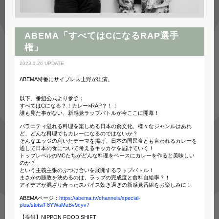
ABEMA「すべてはCになるRAP選手
権」
2023.1.26 UPDATE
ABEMA特番にサイプレス上野が出演。
以下、番組公式より参照：
すべてはCになる？！カレー×RAP？！！
誰も見た事がない、新感覚ラップバトルが今ここに開幕！
バラエティ溢れる料理を楽しめる日本の食文化、様々なジャンルはあれ
ど、どんな料理でもカレーになるのではないか？
そんなエッジの利いたテーマを掲げ、日本の国民食とも言われるカレーを
通して日本の食について考えるキッカケを届けていく！
トップレベルのMCたちがどんな料理をベースにカレーを作ると美味しい
のか？
という主義主張のぶつけ合いを展開するラップバトル！
まさかの勝敗を決めるのは、ラップの完成度と食料自給率？！
アイデアが混ざり合ったスパイス効き過ぎの新感覚番組をお楽しみに！
ABEMAページ：
https://abema.tv/channels/special-
plus/slots/F8YWaMaBv9cyv7
【提供】NIPPON FOOD SHIFT