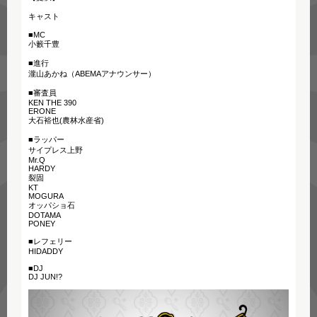
キャスト
■MC
小籔千豊
■進行
瀧山あかね（ABEMAアナウンサー）
■審査員
KEN THE 390
ERONE
大石裕也(農林水産省)
■ラッパー
サイプレス上野
Mr.Q
HARDY
裂固
KT
MOGURA
オッパショ石
DOTAMA
PONEY
■レフェリー
HIDADDY
■DJ
DJ JUN!?