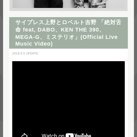
サイプレス上野とロベルト吉野 「絶対舌
命 feat, DABO、KEN THE 390、
MEGA-G、ミステリオ」(Official Live
Music Video)
2019.6.5 UPDATE