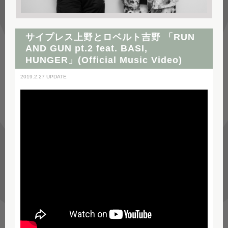
サイプレス上野とロベルト吉野 「RUN
AND GUN pt.2 feat. BASI,
HUNGER」(Official Music Video)
2019.2.27 UPDATE