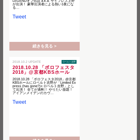
LEGENDオブ伝説 a.k.a. サイプレス上野
が出演！ 豪華出演者による熱い1夜にな
る…
Tweet
続きを見る >
2018.10.2 UPDATE
ロベルト吉野
2018.10.28 「ボロフェスタ
2018」@京都KBSホール
2018.10.28 「ボロフェスタ2018」@京都
KBSホールにロベルト吉野が「Limited Ex
press (has gone?)× ロベルト吉野」とし
て出演！ 全てが過剰！ やりたい放題！
アイアンメイデンのカヴ…
Tweet