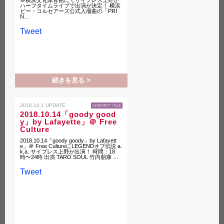
＠横浜文化体育館にてサイプレス上野が
ハーフタイムライブで出演が決定！ 横浜
ビー・コルセアーズ公式入場曲の「PRI
N…
Tweet
続きを見る >
2018.10.1 UPDATE
LEGENDオブ伝説
2018.10.14「goody good
y」by Lafayette」＠ Free
Culture
2018.10.14「goody goody」by Lafayett
e」＠ Free CultureにLEGENDオブ伝説 a.
k.a. サイプレス上野が出演！ 時間：18
時〜24時 出演 TARO SOUL 竹内朋康 …
Tweet