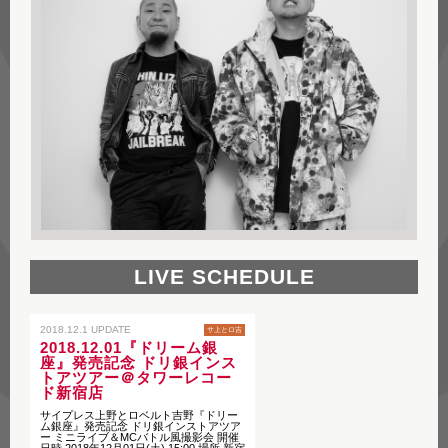
LIVE SCHEDULE
2018.12.1 UPDATE
サ上とロ吉
2018.12.01『ドリーム銀
座』発売記念 ドリ銀インス
トアツアー＠タワーレコー
ド新宿店
サイプレス上野とロベルト吉野『ドリー
ム銀座』発売記念 ドリ銀インストアツア
ー ミニライブ＆MCバトル風撮影会 開催