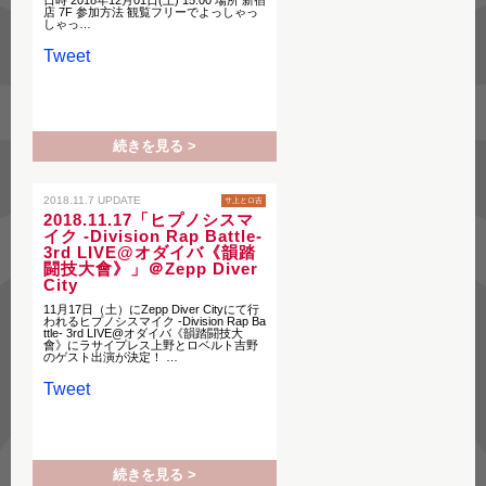
日時 2018年12月01日(土) 15:00 場所 新宿
店 7F 参加方法 観覧フリーでよっしゃっ
しゃっ…
Tweet
続きを見る >
2018.11.7 UPDATE
サ上とロ吉
2018.11.17「ヒプノシスマ
イク -Division Rap Battle-
3rd LIVE@オダイバ《韻踏
闘技大會》」＠Zepp Diver
City
11月17日（土）にZepp Diver Cityにて行
われるヒプノシスマイク -Division Rap Ba
ttle- 3rd LIVE@オダイバ《韻踏闘技大
會》にラサイプレス上野とロベルト吉野
のゲスト出演が決定！ …
Tweet
続きを見る >