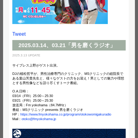
Tweet
2025.03.14、03.21「男を磨くラジオ」
2025.3.13 UPDATE
サイプレス上野がゲスト出演。
DJの植松哲平が、男性治療専門のクリニック、MSクリニックの総院長で
ある葉山芳貴先生と、様々なゲストの方をお迎え！男としての魅力や理想
とする男性像などを語り尽くすトーク番組。
O.A.日時：
03/14（FRI）25:00～25:30
03/21（FRI）25:00～25:30
放送局：Fm yokohama（84.7MHz）
番組：MSクリニック presents 男を磨くラジオ
HP：
https://www.fmyokohama.co.jp/program/otokowomigakuradio
Mail：
otoko@fmyokohama.jp