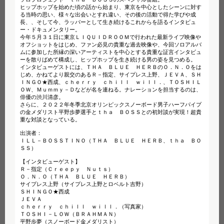
ヒップホップを始めた頃の話から始まり、東京を中心としたシーンに対す
る当時の思い、様々な出会いとすれ違い、その後の活動で得た学びや成
長、、そして今、ラッパーとして生き続けるこれからを語るインタビュ
ー・ドキュメンタリー。
今年５月３１日に東京ＬＩＱＵＩＤＲＯＯＭで行われた最新ライブ映像や
オフショットをはじめ、ファン必見の貴重な過去映像や、今回ソロアルバ
ムに参加した所縁の深いアーティストを中心とする貴重な証言インタビュ
ーを散りばめて構成し、ヒップホップを生き続ける男の姿を見つめる。
インタビューゲストには、ＴＨＡ ＢＬＵＥ ＨＥＲＢのＯ．Ｎ．Ｏをは
じめ、かねてより親交のあるＲ－指定、サイプレス上野、ＪＥＶＡ、ＳＨ
ＩＮＧＯ★西成、ｃｈｅｒｒｙ ｃｈｉｌｌ ｗｉｌｌ．、ＴＯＳＨＩＬ
ＯＷ、Ｍｕｍｍｙ－Ｄなどが名を連ねる。ナレーションを担当するのは、
俳優の渋川清彦。
さらに、２０２２年冬季北京オリンピックスノーボード男子ハーフパイプ
の金メダリスト平野歩夢選手とｔｈａ ＢＯＳＳとの初対談が実現！超貴
重な対談となっている。
出演者：
ＩＬＬ－ＢＯＳＳＴＩＮＯ（ＴＨＡ ＢＬＵＥ ＨＥＲＢ、ｔｈａ ＢＯ
ＳＳ）
【インタビューゲスト】
Ｒ－指定（Ｃｒｅｅｐｙ Ｎｕｔｓ）
Ｏ．Ｎ．Ｏ（ＴＨＡ ＢＬＵＥ ＨＥＲＢ）
サイプレス上野（サイプレス上野とロベルト吉野）
ＳＨＩＮＧＯ★西成
ＪＥＶＡ
ｃｈｅｒｒｙ ｃｈｉｌｌ ｗｉｌｌ．（写真家）
ＴＯＳＨＩ－ＬＯＷ（ＢＲＡＨＭＡＮ）
平野歩夢（スノーボード金メダリスト）