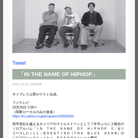
Tweet
「IN THE NAME OF HIPHOP」
2023.10.24 UPDATE
サイプレス上野がゲスト出演。
フジテレビ
10月25日 2:55〜
（関東ローカルのみの放送）
https://tv.yahoo.co.jp/program/118550932
四半世紀を越えるキャリアのマイルストーンとして７年半ぶりに２枚目の
ソロアルバム「ＩＮ ＴＨＥ ＮＡＭＥ ＯＦ ＨＩＰＨＯＰ Ⅱ」をリ
リースしたＩＬＬ－ＢＯＳＳＴＩＮＯ（ＴＨＡ ＢＬＵＥ ＨＥＲＢ）の
ソロプロジェクト・ｔｈａ ＢＯＳＳのスペシャル番組。