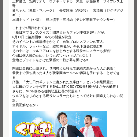
上村優也 安納サオリ ウナギ・サヤカ 朱里 伊藤麻希 サイプレス上
野
良ちゃん（鬼越トマホーク） 長友彩海（AKB48） 宮澤聡（ジグザグジ
ギー）
本間キッド（や団） 野上慎平・三谷紬（テレビ朝日アナウンサー）
これまで4回行われてきた
「新日本プロレスクイズ！間違えたらファン即引退SP」だが、
6月11日に後楽園ホールでの開催が決定!!
そのイベントの出場権をかけて、自称プロレスファンの芸人、
アイドル、ラッパーなど、総勢16名が、今夜予選会に挑む!!
その中には、ウルフアロンをはじめとする現役のレスラーも参戦!!
今回は個人戦のため、いつもの“いちゃもん”もなし！
意地とプライドをかけた緊張の一戦が幕を開ける!!
問題は全員に出題され、３問終えた時点で成績の悪かった人が脱落！
最後まで勝ち残った４人が後楽園ホールへの切符を手にすることができ
る!!
序盤、「大仁田の革ジャンに書かれた文字は？」という初級問題に、
大仁田のファンを公言するBALLISTIK BOYZ松井利樹がまさかの解答！
さらに、MCを務める棚橋弘至社長の問題も！
ウルフをはじめとする現役レスラーたちにとって絶対に間違えられない問
題、
全員正解なるか？