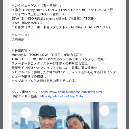
インタビューゲスト（五十音順）：
R-指定（Creepy Nuts） / O.N.O（THA BLUE HERB） / サイプレス上野
（サイプレス上野とロベルト吉野） /
JEVA / SHINGO★西成 / cherry chill will.（写真家） / TOSHI-
LOW（BRAHMAN） /
平野歩夢（スノーボード金メダリスト） / Mummy-D（RHYMESTER）
ナレーション：
渋川清彦
＜番組内容＞
Mummy-D、TOSHI-LOW、R-指定らが魅力を語る、
THA BLUE HERB・tha BOSSのスペシャルドキュメンタリー番組！
スノーボード金メダリスト平野歩夢との初対談も実現！
最新ライブ映像やオフショットをはじめ、貴重な過去映像や、
ソロアルバムに参加した所縁の深いアーティストを中心とする証言インタ
ビューを散りばめ構成し、
ヒップホップを生き続ける男の姿を見つめる。
BSフジ番組ページ：
https://www.bsfuji.tv/thaboss/pub/index.html
30秒ティザー動画：
https://youtu.be/LevCbqFMxlw