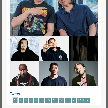
Tweet
1
2
3
4
5
...
10
20
30
...
»
LAST »