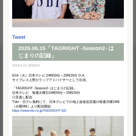
Tweet
2026.06.15「TAGRIGHT -Season2- は
じまりの記録」
2026.6.15 UPDATE
6/16（火）日本テレビ 24時59分～25時29分 O.A.
サイプレス上野がラップアドバイザーとして出演。
「TAGRIGHT -Season2- はじまりの記録」
日本テレビ 毎週火曜日24時59分～25時29分
◎見逃し配信
TVer・日テレ無料にて、日本テレビでの地上波放送翌週の毎週月曜24時
（火曜0時）より配信開始
https://www.ntv.co.jp/TAGRIGHT-S2/