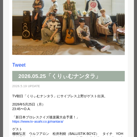
Tweet
2026.05.25「くりぃむナンタラ」
2026.5.19 UPDATE
TV朝日「くりぃむナンタラ」にサイプレス上野がゲスト出演。
2026年5月25日（月）
23:45〜O.A.
「新日本プロレスクイズ後楽園大会予選！」
https://www.tv-asahi.co.jp/nantara/
ゲスト
棚橋弘至 ウルフアロン 松井利樹（BALLISTIK BOYZ） タイチ YOH