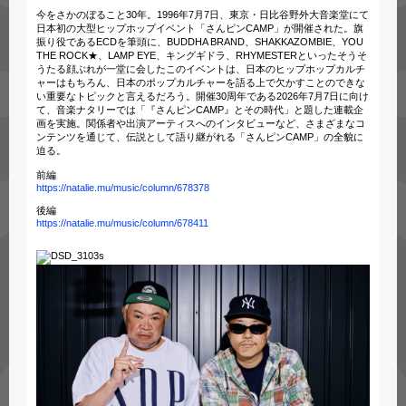
今をさかのぼること30年。1996年7月7日、東京・日比谷野外大音楽堂にて
日本初の大型ヒップホップイベント「さんピンCAMP」が開催された。旗
振り役であるECDを筆頭に、BUDDHA BRAND、SHAKKAZOMBIE、YOU
THE ROCK★、LAMP EYE、キングギドラ、RHYMESTERといったそうそ
うたる顔ぶれが一堂に会したこのイベントは、日本のヒップホップカルチ
ャーはもちろん、日本のポップカルチャーを語る上で欠かすことのできな
い重要なトピックと言えるだろう。開催30周年である2026年7月7日に向け
て、音楽ナタリーでは「『さんピンCAMP』とその時代」と題した連載企
画を実施。関係者や出演アーティスへのインタビューなど、さまざまなコ
ンテンツを通じて、伝説として語り継がれる「さんピンCAMP」の全貌に
迫る。
前編
https://natalie.mu/music/column/678378
後編
https://natalie.mu/music/column/678411