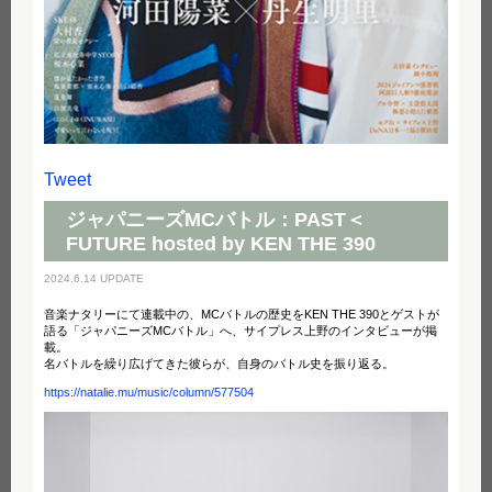
Tweet
ジャパニーズMCバトル：PAST＜
FUTURE hosted by KEN THE 390
2024.6.14 UPDATE
音楽ナタリーにて連載中の、MCバトルの歴史をKEN THE 390とゲストが
語る「ジャパニーズMCバトル」へ、サイプレス上野のインタビューが掲
載。
名バトルを繰り広げてきた彼らが、自身のバトル史を振り返る。
https://natalie.mu/music/column/577504