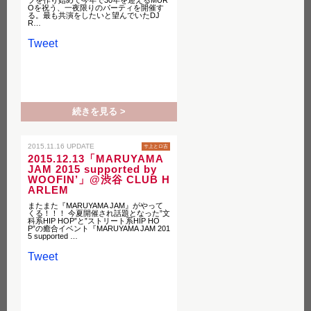
プを作り始めて今年で30年を迎えるMUR
Oを祝う、一夜限りのパーティを開催す
る。最も共演をしたいと望んでいたDJ
R…
Tweet
続きを見る >
2015.11.16 UPDATE
サ上とロ吉
2015.12.13「MARUYAMA
JAM 2015 supported by
WOOFIN’」@渋谷 CLUB H
ARLEM
またまた『MARUYAMA JAM』がやって
くる！！！ 今夏開催され話題となった”文
科系HIP HOP”と”ストリート系HIP HO
P”の癒合イベント『MARUYAMA JAM 201
5 supported …
Tweet