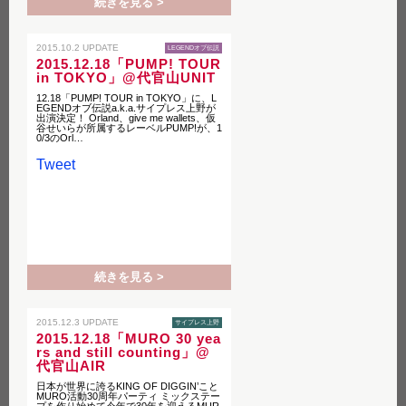
続きを見る >
2015.10.2 UPDATE
LEGENDオブ伝説
2015.12.18「PUMP! TOUR
in TOKYO」@代官山UNIT
12.18「PUMP! TOUR in TOKYO」に、L
EGENDオブ伝説a.k.a.サイプレス上野が
出演決定！ Orland、give me wallets、仮
谷せいらが所属するレーベルPUMP!が、1
0/3のOrl…
Tweet
続きを見る >
2015.12.3 UPDATE
サイプレス上野
2015.12.18「MURO 30 yea
rs and still counting」@
代官山AIR
日本が世界に誇るKING OF DIGGIN’こと
MURO活動30周年パーティ ミックステー