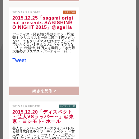
2015.12.9 UPDATE
サ上とロ吉
2015.12.25「sagami origi
nal presents SABISHINB
O NIGHT 2015」@ageHa
アーティスト発表前に早割チケット即完
売！ クリスマスを一緒に過ごす恋人がい
ない、でもクリスマスだけはサビシンボ
でいたくない！そんな人からそうでもな
い人まで総計約14 万人を動員してきた最
⼤級のクリスマス・パーティー「sa…
Tweet
続きを見る >
2015.11.6 UPDATE
サイプレス上野
2015.12.20「ディスペクト
～芸人VSラッパー～」@東
京・ヨシモト∞ホール
芸人とラッパーがフリースタイルバトル
を繰り広げるライブ「ディスペクト ～芸
人VSラッパー～」にサイプレス上野が出
演！ ディスペクト ～芸人VSラッパー～