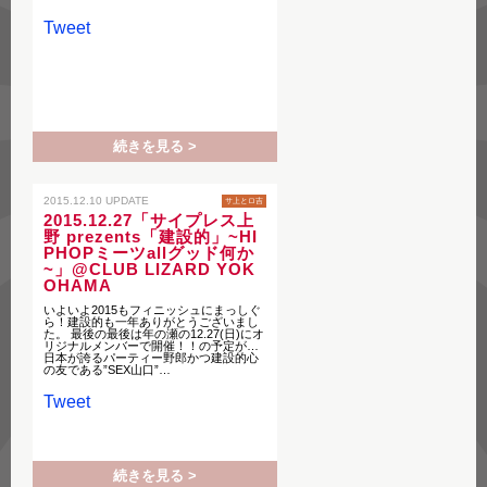
Tweet
続きを見る >
2015.12.10 UPDATE
サ上とロ吉
2015.12.27「サイプレス上
野 prezents「建設的」~HI
PHOPミーツallグッド何か
~」@CLUB LIZARD YOK
OHAMA
いよいよ2015もフィニッシュにまっしぐ
ら！建設的も一年ありがとうございまし
た。 最後の最後は年の瀬の12.27(日)にオ
リジナルメンバーで開催！！の予定が…
日本が誇るパーティー野郎かつ建設的心
の友である”SEX山口”…
Tweet
続きを見る >