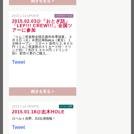
続きを見る >
2015.1.13 UPDATE
LEGENDオブ伝説
2015.02.03@「おとぎ話」
「LEF!!! CREW!!!」全国ツ
アーに参加
「りんご音楽祭全国五都市冬季巡業」 ２
月３日（火）＠恵比寿Batica（東京） １
８時オープン・スタート 前売り２,８００
円（りんご音楽祭ポストカード付・ドリ
ンク別） / 当日３,３００円（ドリンク
別） 前売り券のご購入…
Tweet
続きを見る >
2015.1.16 UPDATE
ロベルト吉野
2015.01.18@志木HOLE
ロベルト吉野、DJ出演情報！
Tweet