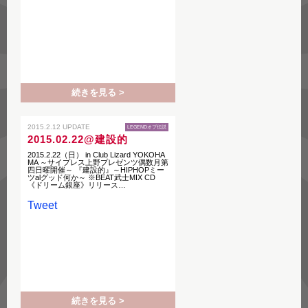
続きを見る >
2015.2.12 UPDATE
LEGENDオブ伝説
2015.02.22@建設的
2015.2.22（日） in Club Lizard YOKOHA
MA ～サイプレス上野プレゼンツ偶数月第
四日曜開催～ 『建設的』～HIPHOPミー
ツalグッド何か～ ※BEAT武士MIX CD
《ドリーム銀座》リリース…
Tweet
続きを見る >