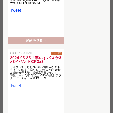
Sun Shine Again? DAY 1」 @earthdom新
大久保 OPEN 18:30 / ST…
Tweet
続きを見る >
2024.5.15 UPDATE
サ上とロ吉
2024.05.25「車いすバスケ3
×3イベントCP3x3」
サイプレス上野とロベルト吉野がゲスト
ライブで出演。 5月25日(土) CP3x3 鎌倉
at 鎌倉女子大学中等部高等部グランド内
特設コート 5月25日(土) CP3x3 鎌倉 アフ
ターパーティー at 8HOTELS S…
Tweet