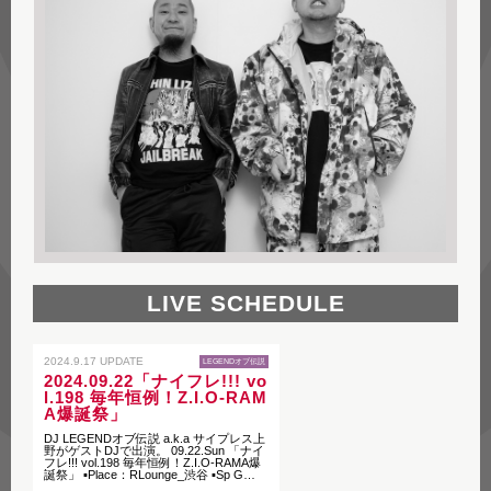
LIVE SCHEDULE
2024.9.17 UPDATE
LEGENDオブ伝説
2024.09.22「ナイフレ!!! vo
l.198 毎年恒例！Z.I.O-RAM
A爆誕祭」
DJ LEGENDオブ伝説 a.k.a サイプレス上
野がゲストDJで出演。 09.22.Sun 「ナイ
フレ!!! vol.198 毎年恒例！Z.I.O-RAMA爆
誕祭」 ▪︎Place：RLounge_渋谷 ▪︎Sp G…