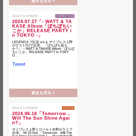
続きを見る >
2024.7.8 UPDATE
LEGENDオブ伝説
2024.07.27「- WATT & TA
KASE Album「ぼちぼちい
こか」RELEASE PARTY i
n TOKYO -」
LEGENDオブ伝説 a.k.a. サイプレス上野
がゲストDJで出演。 『ぼちぼち呑も
か？』 – WATT & TAKASE Album「ぼちぼ
ちいこか」RELEASE PARTY in TOKY
O…
Tweet
続きを見る >
2024.6.5 UPDATE
サ上とロ吉
2024.06.16「Tomorrow…
Will The Sun Shine Agai
n?」
サイプレス上野とロベルト吉野がライブ
出演。 06.16.Sun 「Tomorrow…Will The