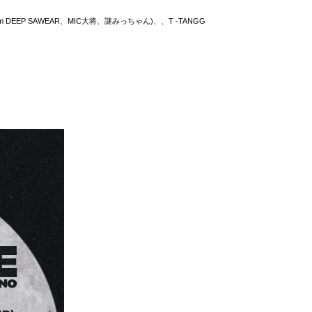
om DEEP SAWEAR、MIC大将、謎みっちゃん)、、T -TANGG