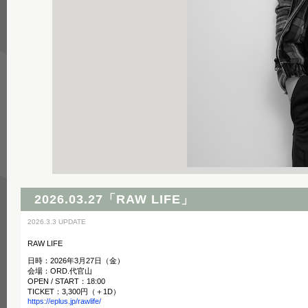
2026.03.27「RAW LIFE」
2026.3.3 UPDATE
RAW LIFE
日時：2026年3月27日（金）
会場：ORD.代官山
OPEN / START：18:00
TICKET：3,300円（＋1D）
https://eplus.jp/rawlife/