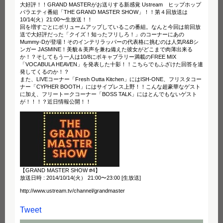
大好評！！GRAND MASTERがお送りする新感覚 Ustream ヒップホップ
バラエティ番組「THE GRAND MASTER SHOW」！！第４回放送は
10/14(火）21:00〜生放送！！
回を増すごとにボリュームアップしているこの番組。なんと今回は前回放
送で大好評だった「クイズ！知ったフリしろ！」のコーナーにあの
Mummy-Dが登場！そのインテリラッパーの代表格に挑むのは人気R&Bシ
ンガー JASMINE！美貌＆美声を兼ね備えた彼女がどこまで肉薄出来る
か！？そしてもう一人は10/8にボキャブラリー満載のFREE MIX
「VOCABULA HEAVEN」を発表した十影！！こちらでもふざけた回答を連
発してくるのか！？
また、LIVEコーナー「Fresh Outta Kitchen」にはISH-ONE、フリスタコー
ナー「CYPHER BOOTH」にはサイプレス上野！！こんな超豪華なゲスト
に加え、フリートークコーナー「BOSS TALK」にはとんでもないゲスト
が！！！？近日情報公開！！
【GRAND MASTER SHOW #4】
放送日時 : 2014/10/14(火） 21:00〜23:00 [生放送]
http://www.ustream.tv/channel/grandmaster
Tweet