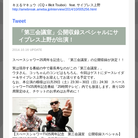
キエるマキュウ（CQ＋Illicit Tsuboi） feat. サイプレス上野
http://amebreak.ameba.jp/interview/2014/10/005256.html
Tweet
「第三会議室」公開収録スペシャルにサ
イプレス上野が出演！
2014.10.16 UPDATE
スぺースシャワー25周年を記念し、「第三会議室」の公開収録が決定！！
実は現存する番組の中で最長寿なのがこの「第三会議室」。
ウタさん、コッちゃんのコンビはもちろん、今回はゲストにダースレイダ
ー＆サイプレス上野をお迎えしてお送りする予定です。
なお、本公演の模様は11月29日（土）23:30～30日（日）24:30 スペース
シャワーTV25周年記念番組「25時間テレビ」内でも放送します。座り120
席限定ゆえ、チケットのお求めはお早めに！
【スぺースシャワーTV25周年記念 第三会議室 公開収録スペシャル】