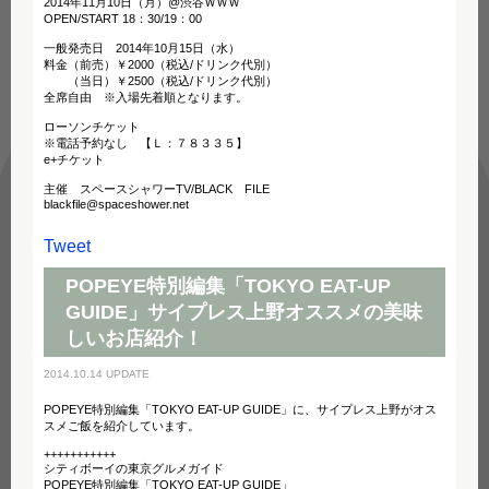
2014年11月10日（月）@渋谷ＷＷＷ
OPEN/START 18：30/19：00
一般発売日 2014年10月15日（水）
料金（前売）￥2000（税込/ドリンク代別）
（当日）￥2500（税込/ドリンク代別）
全席自由 ※入場先着順となります。
ローソンチケット
※電話予約なし 【Ｌ：７８３３５】
e+チケット
主催 スペースシャワーTV/BLACK FILE
blackfile@spaceshower.net
Tweet
POPEYE特別編集「TOKYO EAT-UP
GUIDE」サイプレス上野オススメの美味
しいお店紹介！
2014.10.14 UPDATE
POPEYE特別編集「TOKYO EAT-UP GUIDE」に、サイプレス上野がオス
スメご飯を紹介しています。
+++++++++++
シティボーイの東京グルメガイド
POPEYE特別編集「TOKYO EAT-UP GUIDE」