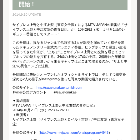
開始！
2014.9.10 UPDATE
サイプレス上野と中江友梨（東京女子流）によるMTV JAPANの新番組「サ
イプレス上野と中江友梨の青春日記」が、10月29日（水）より月1回のレ
ギュラー番組としてスタート！
この番組は、異なるジャンルで活躍する2人が親交を深めていく様子を追
ったドキュメンタリー形式のバラエティ番組。ヒップホップと縁遠い生活
を送ってきた中江が、”上ちょ”ことサイプレス上野との交流を通じてヒッ
プホップの魅力を共有する。34歳の上野と17歳の中江、2倍離れた年齢差
やバックボーンの違いから来るギャップはどこまで埋まるのか。”サ上と中
江”の異色コンビに注目。
番組開始に先駆けオープンしたオフィシャルサイトでは、少しずつ親交を
深める2人の様子がInstagramを使った写真や動画で紹介されている。
公式サイト→
http://sauetonakae.tumblr.com
Twitter公式アカウント→ @sauetonakae
▼番組情報
MTV JAPAN「サイプレス上野と中江友梨の青春日記」
2014年10月29日（水）25:30～26:00
＜出演者＞
サイプレス上野（サイプレス上野とロベルト吉野）/ 中江友梨（東京女子
流）
番組公式サイト（
http://www.mtvjapan.com/onair/program/4948
）