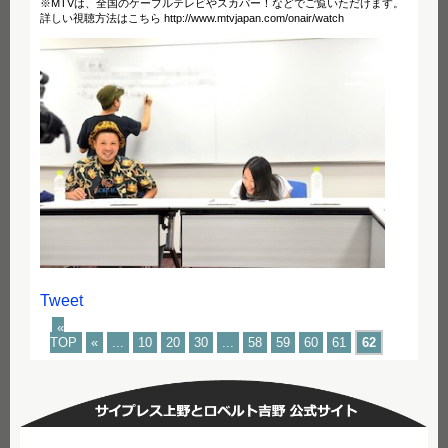
※MTVは、全国のケーブルテレビやスカパー！などでご覧いただけます。
詳しい視聴方法はこちら http://www.mtvjapan.com/onair/watch
Tweet
«
TOP
«
...
10
20
30
...
58
59
60
61
62