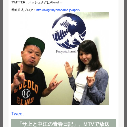
TWITTER：ハッシュタグは#baydrm
番組公式ブログ：
http://blog.fmyokohama.jp/apart/
Tweet
「サ上と中江の青春日記」、MTVで放送