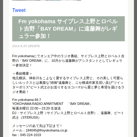
Tweet
Fm yokohama サイプレス上野とロベル
ト吉野「BAY DREAM」に遠藤舞がレギ
ュラー参加！
2014.9.25 UPDATE
Fm yokohamaにてオンエア中のラジオ番組、サイプレス上野とロベルト吉
野の「BAY DREAM」に、10月から遠藤舞がアシスタントとしてレギュラ
ー参加決定！
＜番組概要＞
地元横浜、神奈川をこよなく愛するサイプレス上野と、その美しく可愛ら
しいルックスとは裏腹な”姉御”遠藤舞と、ニセ構成作家見習い及び”ツイッ
ターポリス”ビート武士がお送りするヨコハマから愛と夢と希望を届けるラ
ジオ番組！
Fm yokohama 84.7
YOKOHAMA RADIO APARTMENT 「BAY DREAM」
毎週水曜日 22:00～23:20 生放送
DJ：サイプレス上野（サイプレス上野とロベルト吉野）、遠藤舞、ビート
武士（STERUSS）
メッセージのあて先は下記まで！
メール：184045@fmyokohama.co.jp
fax：045-224-1019