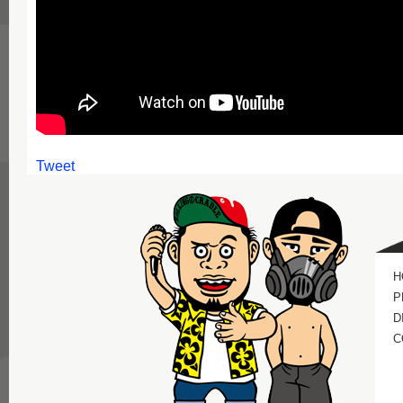
Tweet
H
P
D
C