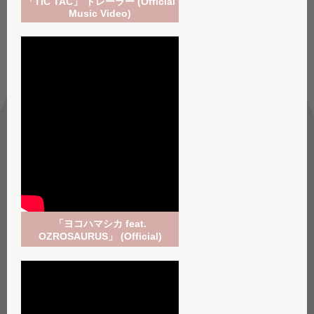
「TIC TAC」 トレーラー (Official
Music Video)
「ヨコハマシカ feat.
OZROSAURUS」 (Official)