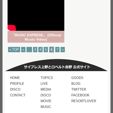
「MUSIC EXPRES$」 (Official
Music Video)
« TOP
«
...
3
4
5
6
7
»
HOME
TOPICS
GOODS
PROFILE
LIVE
BLOG
DISCO
MEDIA
TWITTER
CONTACT
DISCO
FACEBOOK
MOVIE
RESORTLOVER
MUSIC