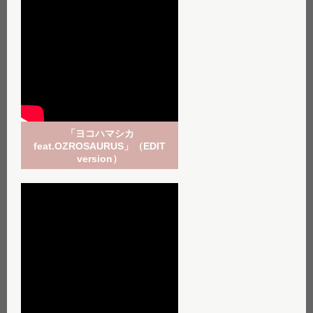
「ヨコハマシカ
feat.OZROSAURUS」（EDIT
version）